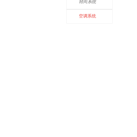
转向系统
具有提
倍感舒
境。
空调系统