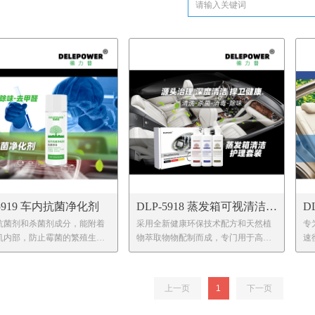
-5919 车内抗菌净化剂
DLP-5918 蒸发箱可视清洁护
D
抗菌剂和杀菌剂成分，能附着
采用全新健康环保技术配方和天然植
专
理套装
剂
机内部，防止霉菌的繁殖生
物萃取物物配制而成，专门用于高级
速
经使用，产品成分迅速渗透到
轿车空调蒸发箱深度清洁，保养具有
尘
道、缝隙、地毯。不仅有效消
清洁去污、杀菌除臭、恢复和加强空
恢
和异味，还特别针对新车，有
调制冷效果等多种功效，可视化操
空
上一页
1
下一页
各类车内的部件异味，散发淡
作，效果显著，从根源解决问题。
，其中添加的中成药水冰片，